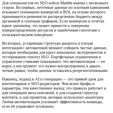
Для специалистов по SEO кейсы Maddie важны с нескольких
сторон. Во‑первых, неточные данные по платным кампаниям
искажают понимание конверсий и ROI, на основе которого
принимаются решения по распределению бюджета между
органикой и платным трафиком. Если конверсии в отчётах
вдвое занижены, это может привести к неверному
перераспределению ресурсов и ошибочным гипотезам о
пользовательском поведении.
Во‑вторых, устаревшая структура аккаунта и плохая
интеграция с автоматикой мешают собирать чистые данные,
которые необходимы для кросс‑канальных экспериментов и
тестирования гипотез SEO. Портфельные ограничения и
управление ставками показывают, что автоматизация — не
ворог, а инструмент: его нужно контролировать и давать
четкие рамки, чтобы данные оставались репрезентативными.
Наконец, подход к AI и генерации — это прямой урок для
контентщиков и SEO‑редакторов. Чем яснее брифы и
параметры, тем качественнее выход: это правило работает и
для генерации мета‑описаний, и для создания структур
контента, и для промптов, которые используют аналитики.
Любая автоматизация усиливает эффективность команды,
если ей управляют осознанно.