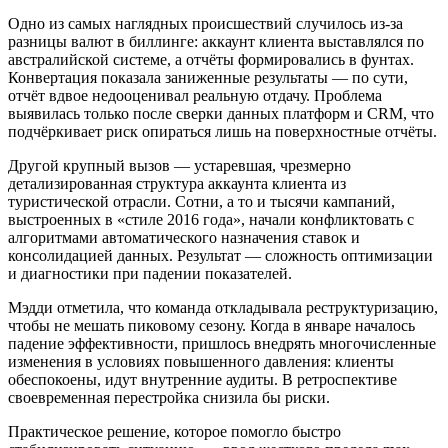
Одно из самых наглядных происшествий случилось из‑за
разницы валют в биллинге: аккаунт клиента выставлялся по
австралийской системе, а отчёты формировались в фунтах.
Конвертация показала заниженные результаты — по сути,
отчёт вдвое недооценивал реальную отдачу. Проблема
выявилась только после сверки данных платформ и CRM, что
подчёркивает риск опираться лишь на поверхностные отчёты.
Другой крупный вызов — устаревшая, чрезмерно
детализированная структура аккаунта клиента из
туристической отрасли. Сотни, а то и тысячи кампаний,
выстроенных в «стиле 2016 года», начали конфликтовать с
алгоритмами автоматического назначения ставок и
консолидацией данных. Результат — сложность оптимизации
и диагностики при падении показателей.
Мэдди отметила, что команда откладывала реструктуризацию,
чтобы не мешать пиковому сезону. Когда в январе началось
падение эффективности, пришлось внедрять многочисленные
изменения в условиях повышенного давления: клиенты
обеспокоены, идут внутренние аудиты. В ретроспективе
своевременная перестройка снизила бы риски.
Практическое решение, которое помогло быстро