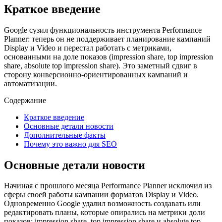
Краткое введение
Google сузил функциональность инструмента Performance
Planner: теперь он не поддерживает планирование кампаний
Display и Video и перестал работать с метриками,
основанными на доле показов (impression share, top impression
share, absolute top impression share). Это заметный сдвиг в
сторону конверсионно-ориентированных кампаний и
автоматизации.
Содержание
Краткое введение
Основные детали новости
Дополнительные факты
Почему это важно для SEO
Основные детали новости
Начиная с прошлого месяца Performance Planner исключил из
сферы своей работы кампании форматов Display и Video.
Одновременно Google удалил возможность создавать или
редактировать планы, которые опирались на метрики доли
показов: impression share, top impression share и absolute top