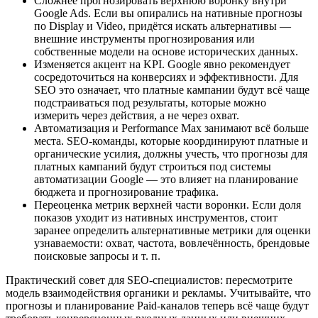
Сложнее прогнозировать верхнюю воронку внутри
Google Ads. Если вы опирались на нативные прогнозы
по Display и Video, придётся искать альтернативы —
внешние инструменты прогнозирования или
собственные модели на основе исторических данных.
Изменяется акцент на KPI. Google явно рекомендует
сосредоточиться на конверсиях и эффективности. Для
SEO это означает, что платные кампании будут всё чаще
подстраиваться под результаты, которые можно
измерить через действия, а не через охват.
Автоматизация и Performance Max занимают всё больше
места. SEO-команды, которые координируют платные и
органические усилия, должны учесть, что прогнозы для
платных кампаний будут строиться под системы
автоматизации Google — это влияет на планирование
бюджета и прогнозирование трафика.
Переоценка метрик верхней части воронки. Если доля
показов уходит из нативных инструментов, стоит
заранее определить альтернативные метрики для оценки
узнаваемости: охват, частота, вовлечённость, брендовые
поисковые запросы и т. п.
Практический совет для SEO-специалистов: пересмотрите
модель взаимодействия органики и рекламы. Учитывайте, что
прогнозы и планирование Paid-каналов теперь всё чаще будут