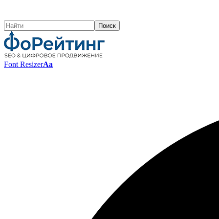
Font Resizer
Aa