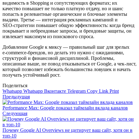
видимость в Shopping и сопутствующих форматах; их
качество повышает не только платную отдачу, но и шанс
попасть в релевантные органические и блочные элементы
выдачи. Третье — интеграция рекламных кампаний и
SEO‑стратегии повышает общую эффективность: когда бренд
покрывает и небрендовые запросы, и брендовые защиты, он
извлекает максимум из поискового спроса.
Добавление Google к миксу — правильный шаг для зрелых
e‑commerce‑брендов, но делать это нужно с ожиданиями,
структурой и финансовой дисциплиной. Проблемы,
описанные выше, не повод отказываться от Google, а чек‑лист,
который позволяет избежать большинства ловушек и начать
получать устойчивый рост.
Поделиться
Whatsapp
Whatsapp
Вконтакте
Telegram
Copy Link
Print
Предыдущая
Performance Max: Google показал таймлайн вклада каналов
Следующая
Почему Google AI Overviews не цитирует ваш сайт, хотя он в
топ‑10