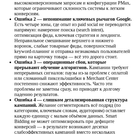
высококонверсионным запросам и конфигурации PMax,
которые ограничивают склонность системы к легким
конверсиям.
Ошибка 2 — непонимание ключевых рычагов Google.
Есть четыре зоны, где опыт из paid social не переводится
напрямую: намерение поиска (search intent),
оптимизация фида, ключевая стратегия и лендинги.
Неправильное смешивание верхнего и нижнего
воронок, слабые товарные фиды, поверхностный
keyword‑планинг и отправка незнакомых пользователей
прямо на карточку товара — всё это дорого стоит.
Ошибка 3 — операционные сбои, которые
прерывают обучение алгоритмов.
Кампании требуют
непрерывных сигналов: паузы из‑за проблем с оплатой
или сломанный пиксель/ошибки в Merchant Center
постепенно снижают эффективность. Часто эти
проблемы не заметны сразу, но приводят к долгому
падению результатов.
Ошибка 4 — слишком детализированная структура
кампаний.
Желание сегментировать всё подряд (по
категориям, ключевым словам, аудиториям) оставляет
каждую единицу с малым объёмом данных. Smart
Bidding не может оптимизировать при дефиците
конверсий — в результате возникают десятки
слабоэффективных кампаний вместо нескольких