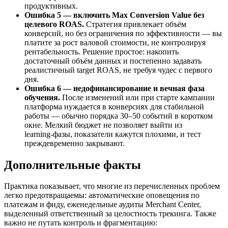
продуктивных.
Ошибка 5 — включить Max Conversion Value без
целевого ROAS.
Стратегия привлекает объём
конверсий, но без ограничения по эффективности — вы
платите за рост валовой стоимости, не контролируя
рентабельность. Решение простое: накопить
достаточный объём данных и постепенно задавать
реалистичный target ROAS, не требуя чудес с первого
дня.
Ошибка 6 — недофинансирование и вечная фаза
обучения.
После изменений или при старте кампании
платформа нуждается в конверсиях для стабильной
работы — обычно порядка 30–50 событий в коротком
окне. Мелкий бюджет не позволяет выйти из
learning‑фазы, показатели кажутся плохими, и тест
преждевременно закрывают.
Дополнительные факты
Практика показывает, что многие из перечисленных проблем
легко предотвращаемы: автоматические оповещения по
платежам и фиду, еженедельные аудиты Merchant Center,
выделенный ответственный за целостность трекинга. Также
важно не путать контроль и фрагментацию: