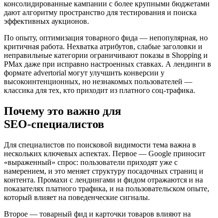
консолидированные кампании с более крупными бюджетами
дают алгоритму пространство для тестирования и поиска
эффективных аукционов.
По опыту, оптимизация товарного фида — непопулярная, но
критичная работа. Нехватка атрибутов, слабые заголовки и
неправильные категории ограничивают показы в Shopping и
PMax даже при исправно настроенных ставках. А лендинги в
формате advertorial могут улучшить конверсии у
высокоинтенционных, но незнакомых пользователей —
классика для тех, кто приходит из платного соц‑трафика.
Почему это важно для
SEO‑специалистов
Для специалистов по поисковой видимости тема важна в
нескольких ключевых аспектах. Первое — Google приносит
«выраженный» спрос: пользователи приходят уже с
намерением, и это меняет структуру посадочных страниц и
контента. Промахи с лендингами и фидом отражаются и на
показателях платного трафика, и на пользовательском опыте,
который влияет на поведенческие сигналы.
Второе — товарный фид и карточки товаров влияют на