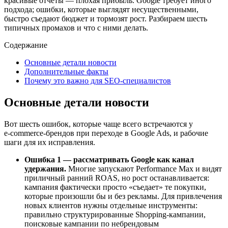
красивые отчёты — плохая прибыль. Google требует иного
подхода; ошибки, которые выглядят несущественными,
быстро съедают бюджет и тормозят рост. Разбираем шесть
типичных промахов и что с ними делать.
Содержание
Основные детали новости
Дополнительные факты
Почему это важно для SEO‑специалистов
Основные детали новости
Вот шесть ошибок, которые чаще всего встречаются у
e‑commerce‑брендов при переходе в Google Ads, и рабочие
шаги для их исправления.
Ошибка 1 — рассматривать Google как канал
удержания.
Многие запускают Performance Max и видят
приличный ранний ROAS, но рост останавливается:
кампания фактически просто «съедает» те покупки,
которые произошли бы и без рекламы. Для привлечения
новых клиентов нужны отдельные инструменты:
правильно структурированные Shopping‑кампании,
поисковые кампании по небрендовым