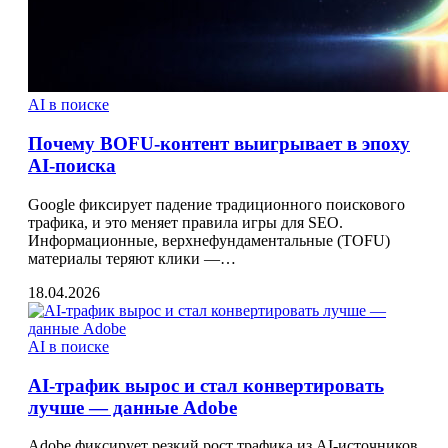
AI в поиске
Почему BOFU‑контент выигрывает в эпоху
AI‑поиска
Google фиксирует падение традиционного поискового
трафика, и это меняет правила игры для SEO.
Информационные, верхнефундаментальные (TOFU)
материалы теряют клики —…
18.04.2026
AI в поиске
AI‑трафик вырос и стал конвертировать
лучше — данные Adobe
Adobe фиксирует резкий рост трафика из AI‑источников