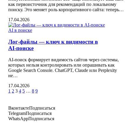
как первоисточник для рекомендаций по локальному
поиску. Это меняет роль корпоративного сайта: теперь…
17.04.2026
AI в поиске
Лог‑файлы — ключ к видимости в
AI‑поиске
AI‑поиск формирует видимость сайтов через системы,
которых нельзя контролировать или опрашивать как
Google Search Console. ChatGPT, Claude или Perplexity
не…
17.04.2026
1
2
3
4
5
…
8
9
Вконтакте
Подписаться
Telegram
Подписаться
WhatsApp
Подписаться