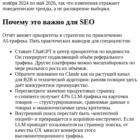
ноября 2024 по май 2026, так что изменения отражают
поведенческие тренды, а не расширение выборки.
Почему это важно для SEO
Отчёт меняет приоритеты в стратегии по привлечению
AI‑трафика. Пять практических выводов для специалистов:
Ставьте ChatGPT в центр приоритетов по видимости.
Он генерирует подавляющий объём реферального
трафика. Другие платформы можно масштабировать по
мере реального роста их объёмов.
Обратите внимание на Claude как на растущий канал
для B2B и технической аудитории: ранняя позиция здесь
даёт конкурентное преимущество.
Пересмотрите значение продуктовых страниц:
e‑commerce получает 43% LLM‑трафика на карточки
товаров — структурированные, сравнимые данные о
товарах и машиночитаемые цены критичны.
Внутренний поиск перестаёт быть «контентной
опцией» и превращается в acquisition‑инструмент. Если
LLM приводит пользователя на страницу поиска, от
качества UX зависит конверсия этого
высокоинтенционного трафика.