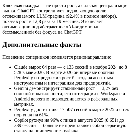
Ключевая находка — не просто рост, а сильная централизация
рынка. ChatGPT контролирует подавляющую долю
отслеживаемого LLM‑трафика (92,4% в полном наборе),
показав рост в 12,8 раза за 19 месяцев. Это делает
оптимизацию под абстрактное «AI‑видимость»
бессмысленной без фокуса на ChatGPT.
Дополнительные факты
Поведение соперников изменяется разнонаправленно:
Claude вырос 64 раза — с 133 сессий в ноябре 2024 до 8
528 в мае 2026. В марте 2026 он впервые обогнал
Perplexity и продолжил рост благодаря агентным
инструментам и интеграциям для предприятий.
Gemini демонстрирует стабильный рост — 3,2× без
сильной волатильности; его интеграции в Workspace и
Android вероятно недооцениваются в реферальных
метриках.
Perplexity достиг пика 17 507 сессий в марте 2025 и с тех
пор упал на 61%.
Copilot рухнул на 96% с пика в августе 2025 (8 651) до
339 сессий — больше не представляет собой серьёзную
ставку на привлечение трафика.