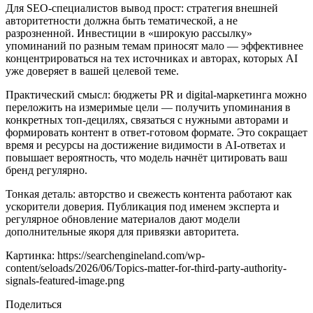
Для SEO‑специалистов вывод прост: стратегия внешней
авторитетности должна быть тематической, а не
разрозненной. Инвестиции в «широкую рассылку»
упоминаний по разным темам приносят мало — эффективнее
концентрироваться на тех источниках и авторах, которых AI
уже доверяет в вашей целевой теме.
Практический смысл: бюджеты PR и digital‑маркетинга можно
переложить на измеримые цели — получить упоминания в
конкретных топ‑децилях, связаться с нужными авторами и
формировать контент в ответ‑готовом формате. Это сокращает
время и ресурсы на достижение видимости в AI‑ответах и
повышает вероятность, что модель начнёт цитировать ваш
бренд регулярно.
Тонкая деталь: авторство и свежесть контента работают как
ускорители доверия. Публикация под именем эксперта и
регулярное обновление материалов дают модели
дополнительные якоря для привязки авторитета.
Картинка: https://searchengineland.com/wp-
content/seloads/2026/06/Topics-matter-for-third-party-authority-
signals-featured-image.png
Поделиться