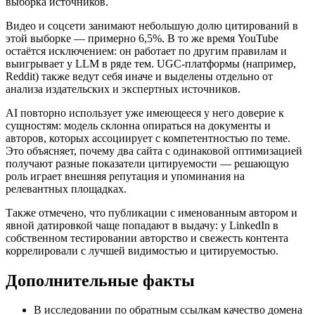
выборка источников.
Видео и соцсети занимают небольшую долю цитирований в
этой выборке — примерно 6,5%. В то же время YouTube
остаётся исключением: он работает по другим правилам и
выигрывает у LLM в ряде тем. UGC‑платформы (например,
Reddit) также ведут себя иначе и выделены отдельно от
анализа издательских и экспертных источников.
AI повторно использует уже имеющееся у него доверие к
сущностям: модель склонна опираться на документы и
авторов, которых ассоциирует с компетентностью по теме.
Это объясняет, почему два сайта с одинаковой оптимизацией
получают разные показатели цитируемости — решающую
роль играет внешняя репутация и упоминания на
релевантных площадках.
Также отмечено, что публикации с именованным автором и
явной датировкой чаще попадают в выдачу: у LinkedIn в
собственном тестировании авторство и свежесть контента
коррелировали с лучшей видимостью и цитируемостью.
Дополнительные факты
В исследовании по обратным ссылкам качество домена