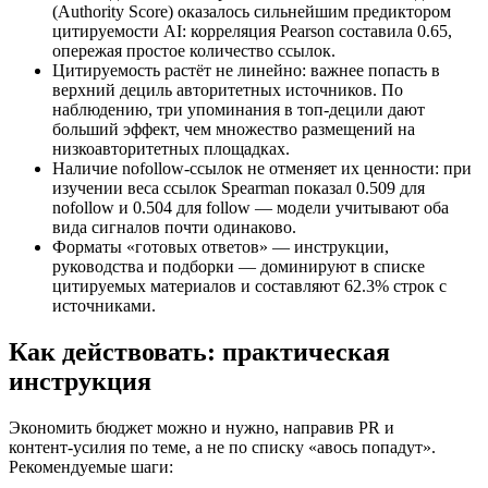
(Authority Score) оказалось сильнейшим предиктором
цитируемости AI: корреляция Pearson составила 0.65,
опережая простое количество ссылок.
Цитируемость растёт не линейно: важнее попасть в
верхний дециль авторитетных источников. По
наблюдению, три упоминания в топ‑децили дают
больший эффект, чем множество размещений на
низкоавторитетных площадках.
Наличие nofollow‑ссылок не отменяет их ценности: при
изучении веса ссылок Spearman показал 0.509 для
nofollow и 0.504 для follow — модели учитывают оба
вида сигналов почти одинаково.
Форматы «готовых ответов» — инструкции,
руководства и подборки — доминируют в списке
цитируемых материалов и составляют 62.3% строк с
источниками.
Как действовать: практическая
инструкция
Экономить бюджет можно и нужно, направив PR и
контент‑усилия по теме, а не по списку «авось попадут».
Рекомендуемые шаги: