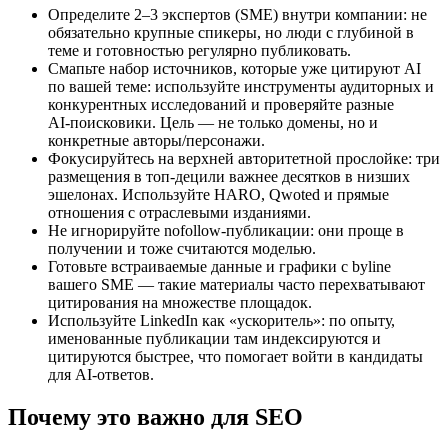
Определите 2–3 экспертов (SME) внутри компании: не
обязательно крупные спикеры, но люди с глубиной в
теме и готовностью регулярно публиковать.
Смапьте набор источников, которые уже цитируют AI
по вашей теме: используйте инструменты аудиторных и
конкурентных исследований и проверяйте разные
AI‑поисковики. Цель — не только домены, но и
конкретные авторы/персонажи.
Фокусируйтесь на верхней авторитетной прослойке: три
размещения в топ‑децили важнее десятков в низших
эшелонах. Используйте HARO, Qwoted и прямые
отношения с отраслевыми изданиями.
Не игнорируйте nofollow‑публикации: они проще в
получении и тоже считаются моделью.
Готовьте встраиваемые данные и графики с byline
вашего SME — такие материалы часто перехватывают
цитирования на множестве площадок.
Используйте LinkedIn как «ускоритель»: по опыту,
именованные публикации там индексируются и
цитируются быстрее, что помогает войти в кандидаты
для AI‑ответов.
Почему это важно для SEO