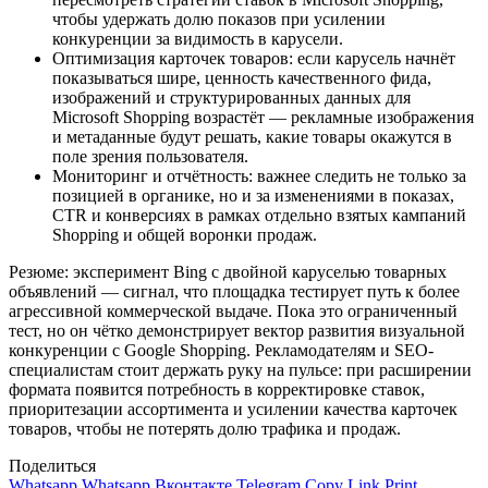
чтобы удержать долю показов при усилении
конкуренции за видимость в карусели.
Оптимизация карточек товаров: если карусель начнёт
показываться шире, ценность качественного фида,
изображений и структурированных данных для
Microsoft Shopping возрастёт — рекламные изображения
и метаданные будут решать, какие товары окажутся в
поле зрения пользователя.
Мониторинг и отчётность: важнее следить не только за
позицией в органике, но и за изменениями в показах,
CTR и конверсиях в рамках отдельно взятых кампаний
Shopping и общей воронки продаж.
Резюме: эксперимент Bing с двойной каруселью товарных
объявлений — сигнал, что площадка тестирует путь к более
агрессивной коммерческой выдаче. Пока это ограниченный
тест, но он чётко демонстрирует вектор развития визуальной
конкуренции с Google Shopping. Рекламодателям и SEO-
специалистам стоит держать руку на пульсе: при расширении
формата появится потребность в корректировке ставок,
приоритезации ассортимента и усилении качества карточек
товаров, чтобы не потерять долю трафика и продаж.
Поделиться
Whatsapp
Whatsapp
Вконтакте
Telegram
Copy Link
Print