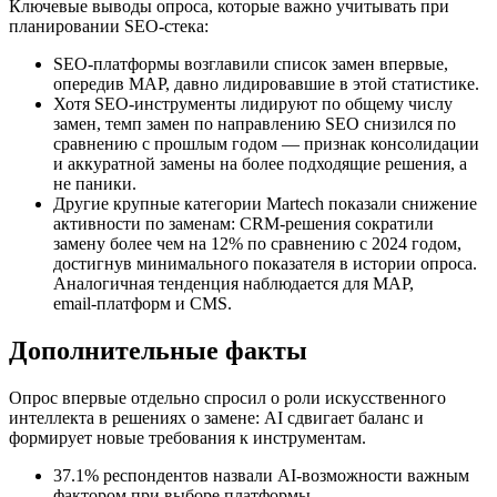
Ключевые выводы опроса, которые важно учитывать при
планировании SEO‑стека:
SEO‑платформы возглавили список замен впервые,
опередив MAP, давно лидировавшие в этой статистике.
Хотя SEO‑инструменты лидируют по общему числу
замен, темп замен по направлению SEO снизился по
сравнению с прошлым годом — признак консолидации
и аккуратной замены на более подходящие решения, а
не паники.
Другие крупные категории Martech показали снижение
активности по заменам: CRM‑решения сократили
замену более чем на 12% по сравнению с 2024 годом,
достигнув минимального показателя в истории опроса.
Аналогичная тенденция наблюдается для MAP,
email‑платформ и CMS.
Дополнительные факты
Опрос впервые отдельно спросил о роли искусственного
интеллекта в решениях о замене: AI сдвигает баланс и
формирует новые требования к инструментам.
37.1% респондентов назвали AI‑возможности важным
фактором при выборе платформы.