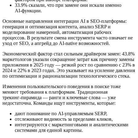
33.9% сказали, что при замене они искали именно
AI‑функции.
Основные направления интеграции AI в SEO‑платформы:
генерация и оптимизация контента, анализ SERP и
моделирование намерений, автоматизация рабочих
процессов. В результате смена инструмента часто означает не
уход от SEO, а апгрейд до AI‑native возможностей.
Экономический фактор стал сильным драйвером замен: 43.8%
маркетологов указали сокращение затрат как причину замены
приложения в 2025 году — резкий рост по сравнению с 23% в
2024 и 22% в 2023 годах. Это указывает на усиление давления
по оптимизации и рационализации технологического стека.
Изменения пользовательского поведения в поиске тоже
меняют требования к платформам. Традиционная
трекинг‑пирамида — ранги и ключевые слова — уже
недостаточна. Команды ищут инструменты, которые:
дают понимание по AI‑управляемым SERP,
отслеживают видимость за пределами кликов,
интегрируются с маркетинговыми и аналитическими
системами для единой картины.