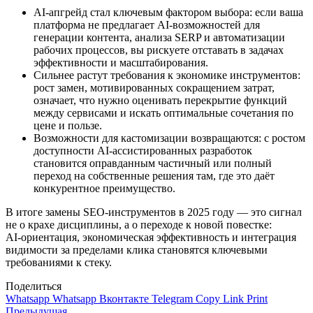
AI‑апгрейд стал ключевым фактором выбора: если ваша
платформа не предлагает AI‑возможностей для
генерации контента, анализа SERP и автоматизации
рабочих процессов, вы рискуете отставать в задачах
эффективности и масштабирования.
Сильнее растут требования к экономике инструментов:
рост замен, мотивированных сокращением затрат,
означает, что нужно оценивать перекрытие функций
между сервисами и искать оптимальные сочетания по
цене и пользе.
Возможности для кастомизации возвращаются: с ростом
доступности AI‑ассистированных разработок
становится оправданным частичный или полный
переход на собственные решения там, где это даёт
конкурентное преимущество.
В итоге замены SEO‑инструментов в 2025 году — это сигнал
не о крахе дисциплины, а о переходе к новой повестке:
AI‑ориентация, экономическая эффективность и интеграция
видимости за пределами клика становятся ключевыми
требованиями к стеку.
Поделиться
Whatsapp
Whatsapp
Вконтакте
Telegram
Copy Link
Print
Предыдущая