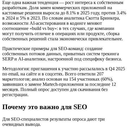
Еще одна важная тенденция — рост интереса к собственным
разработкам. Доля замен коммерческих приложений на
кастомные решения выросла до 8.1% в 2025 году, против 3.4%
в 2024 и 5% в 2023. По словам аналитика Скотта Бринкера,
возможности AI‑асистирования в кодинге меняют
соотношение «build vs buy»: в тех случаях, где компании
могут получить отличие в операциях или продукте, сборка
собственных решений стала экономически привлекательнее.
Практические примеры для SEO‑команд: создание
собственных потоков данных, приватных систем трекинга
SERP и AI‑аналитики, настроенной под специфику бизнеса.
Методология: приглашения к участию рассылались в Q4 2025
по email, на сайте и в соцсетях. Всего ответили 207
маркетологов; анализ основан на 154 участниках (60%),
заявивших о замене Martech‑приложения за последние 12
месяцев. Полный опрос доступен для скачивания без
регистрации.
Почему это важно для SEO
Для SEO‑специалистов результаты опроса дают три
очевидных вывода.