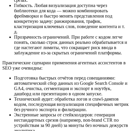
срезах.
Гибкость. Любая визуализация доступна через
библиотеки для кода — можно комбинировать
фреймворки и быстро менять представления под
конкретную задачу: ранжирования, трафик,
кластеризация ключевых слов, поведение контента и т.
д.
Прозрачность ограничений. При работе с кодом легче
понять, сколько строк данных реально обрабатывается и
где настегают лимиты, что сокращает риск ввода в
заблуждение из‑за скрытых ограничений платформы.
Практические сценарии применения агентных ассистентов в
SEO уже очевидны:
Подготовка быстрых отчётов перед совещаниями:
автоматический сбор данных из Google Search Console и
GA4, очистка, сегментация и экспорт в ноутбук,
дашборд или презентацию в одном запуске.
Технический аудит: обработка логов и crawl‑дампов
кодом, последующая визуализация специфичных метрик
без ручного экспорта и фильтрации.
Экстренные запросы от стейкхолдеров: генерация
нестандартных срезов (например, non‑brand CTR по
устройствам за 90 дней) за минуты без ночных дежурств
аналитика.