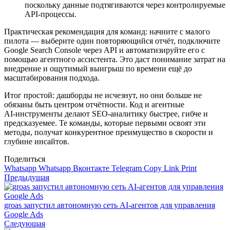
поскольку данные подтягиваются через контролируемые
API‑процессы.
Практическая рекомендация для команд: начните с малого
пилота — выберите один повторяющийся отчёт, подключите
Google Search Console через API и автоматизируйте его с
помощью агентного ассистента. Это даст понимание затрат на
внедрение и ощутимый выигрыш по времени ещё до
масштабирования подхода.
Итог простой: дашборды не исчезнут, но они больше не
обязаны быть центром отчётности. Код и агентные
AI‑инструменты делают SEO‑аналитику быстрее, гибче и
предсказуемее. Те команды, которые первыми освоят эти
методы, получат конкурентное преимущество в скорости и
глубине инсайтов.
Поделиться
Whatsapp
Whatsapp
Вконтакте
Telegram
Copy Link
Print
Предыдущая
groas запустил автономную сеть AI‑агентов для управления
Google Ads
Следующая