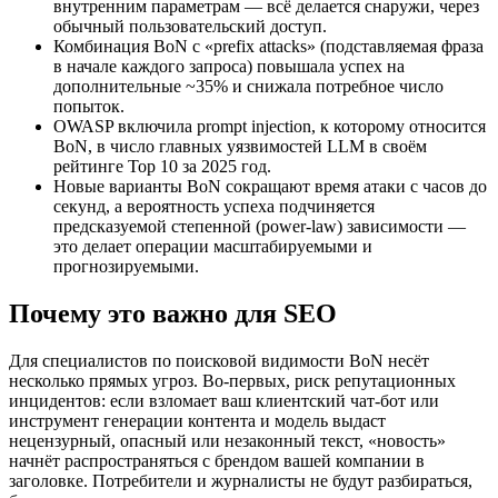
внутренним параметрам — всё делается снаружи, через
обычный пользовательский доступ.
Комбинация BoN с «prefix attacks» (подставляемая фраза
в начале каждого запроса) повышала успех на
дополнительные ~35% и снижала потребное число
попыток.
OWASP включила prompt injection, к которому относится
BoN, в число главных уязвимостей LLM в своём
рейтинге Top 10 за 2025 год.
Новые варианты BoN сокращают время атаки с часов до
секунд, а вероятность успеха подчиняется
предсказуемой степенной (power‑law) зависимости —
это делает операции масштабируемыми и
прогнозируемыми.
Почему это важно для SEO
Для специалистов по поисковой видимости BoN несёт
несколько прямых угроз. Во‑первых, риск репутационных
инцидентов: если взломает ваш клиентский чат‑бот или
инструмент генерации контента и модель выдаст
нецензурный, опасный или незаконный текст, «новость»
начнёт распространяться с брендом вашей компании в
заголовке. Потребители и журналисты не будут разбираться,