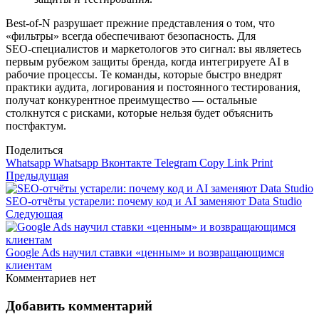
Best‑of‑N разрушает прежние представления о том, что
«фильтры» всегда обеспечивают безопасность. Для
SEO‑специалистов и маркетологов это сигнал: вы являетесь
первым рубежом защиты бренда, когда интегрируете AI в
рабочие процессы. Те команды, которые быстро внедрят
практики аудита, логирования и постоянного тестирования,
получат конкурентное преимущество — остальные
столкнутся с рисками, которые нельзя будет объяснить
постфактум.
Поделиться
Whatsapp
Whatsapp
Вконтакте
Telegram
Copy Link
Print
Предыдущая
SEO-отчёты устарели: почему код и AI заменяют Data Studio
Следующая
Google Ads научил ставки «ценным» и возвращающимся
клиентам
Комментариев нет
Добавить комментарий