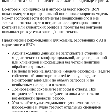
была ли это атака — последствия лежат на владельце сервиса.
Во‑вторых, юридическая и авторская безопасность. BoN
показывает, что при правильной постановке запросов модель
может воспроизвести фрагменты закодированного в ней
текста — это значит, что встраивание лицензированного
контента или клиентских брифов в промпты без контроля
повышает риск утечки защищённого текста.
Практические рекомендации для команд, работающих с AI в
маркетинге и SEO:
Аудит входящих данных: не загружайте в сторонние
модели тексты с конфиденциальной, лицензированной
или клиентской информацией без чёткой политики
обработки данных.
Не полагайтесь на заявление «модель безопасна»: ведите
собственный мониторинг и red‑teaming, внедрите
мониторинг аномалий по объёму запросов и по
необычным паттернам ответов.
Логирование: сохраняйте запросы и ответы. При
инциденте без логов не будет ни доказательств, ни
возможности провести разбор.
Учитывайте мультимодальность уязвимости: текст,
изображение и аудио требуют отдельных сценариев
защиты и тестирования.