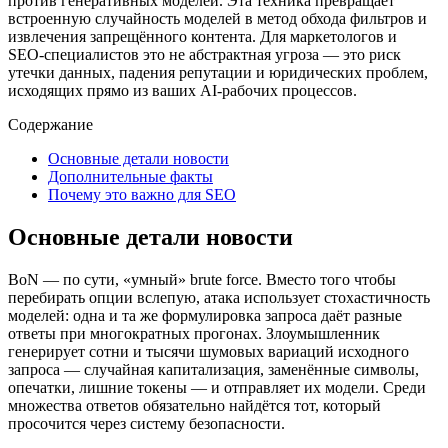
против генеративных моделей. Эта техника превращает
встроенную случайность моделей в метод обхода фильтров и
извлечения запрещённого контента. Для маркетологов и
SEO‑специалистов это не абстрактная угроза — это риск
утечки данных, падения репутации и юридических проблем,
исходящих прямо из ваших AI‑рабочих процессов.
Содержание
Основные детали новости
Дополнительные факты
Почему это важно для SEO
Основные детали новости
BoN — по сути, «умный» brute force. Вместо того чтобы
перебирать опции вслепую, атака использует стохастичность
моделей: одна и та же формулировка запроса даёт разные
ответы при многократных прогонах. Злоумышленник
генерирует сотни и тысячи шумовых вариаций исходного
запроса — случайная капитализация, заменённые символы,
опечатки, лишние токены — и отправляет их модели. Среди
множества ответов обязательно найдётся тот, который
просочится через систему безопасности.