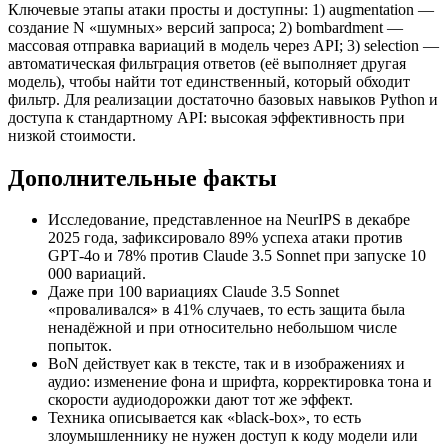
Ключевые этапы атаки просты и доступны: 1) augmentation —
создание N «шумных» версий запроса; 2) bombardment —
массовая отправка вариаций в модель через API; 3) selection —
автоматическая фильтрация ответов (её выполняет другая
модель), чтобы найти тот единственный, который обходит
фильтр. Для реализации достаточно базовых навыков Python и
доступа к стандартному API: высокая эффективность при
низкой стоимости.
Дополнительные факты
Исследование, представленное на NeurIPS в декабре
2025 года, зафиксировало 89% успеха атаки против
GPT‑4o и 78% против Claude 3.5 Sonnet при запуске 10
000 вариаций.
Даже при 100 вариациях Claude 3.5 Sonnet
«проваливался» в 41% случаев, то есть защита была
ненадёжной и при относительно небольшом числе
попыток.
BoN действует как в тексте, так и в изображениях и
аудио: изменение фона и шрифта, корректировка тона и
скорости аудиодорожки дают тот же эффект.
Техника описывается как «black‑box», то есть
злоумышленнику не нужен доступ к коду модели или