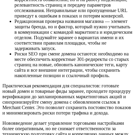
релевантность страниц и передачу параметров
отслеживания. Неправильные или пропущенные URL
приведут к ошибкам в показах и потерям конверсий.
Редакционная проверка названия магазина — элемент
защиты бренда, но и фактор, который нужно учитывать
в коммуникации с командой маркетинга и юридическим
отделом. Подумайте заранее о вариантах имени и их
соответствии правилам площадки, чтобы не
задерживать запуск.
Риски SEO при смене домена остаются: необходимо на
месте обеспечить корректные 301‑редиректы со старых
страниц на новые, обновить канонические теги, карту
сайта и все внешние интеграции, чтобы сохранить
накопленные позиции и ссылочный профиль.
Практическая рекомендация для специалистов: готовьте
новый домен и товарные фиды заранее, проходите процедуру
верификации до запланированных маркетинговых акций и
синхронизируйте смену домена с обновлением ссылок в
Merchant Center. Это позволит сохранить постоянство показов
и минимизировать риски потери трафика и дохода.
Нововведение делает управление торговыми настройками
более оперативным, но не снимает ответственности за
техническую подготовку сайта и корреляцию данных между