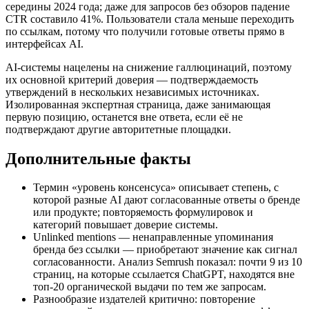
середины 2024 года; даже для запросов без обзоров падение
CTR составило 41%. Пользователи стала меньше переходить
по ссылкам, потому что получили готовые ответы прямо в
интерфейсах AI.
AI-системы нацелены на снижение галлюцинаций, поэтому
их основной критерий доверия — подтверждаемость
утверждений в нескольких независимых источниках.
Изолированная экспертная страница, даже занимающая
первую позицию, останется вне ответа, если её не
подтверждают другие авторитетные площадки.
Дополнительные факты
Термин «уровень консенсуса» описывает степень, с
которой разные AI дают согласованные ответы о бренде
или продукте; повторяемость формулировок и
категорий повышает доверие системы.
Unlinked mentions — ненаправленные упоминания
бренда без ссылки — приобретают значение как сигнал
согласованности. Анализ Semrush показал: почти 9 из 10
страниц, на которые ссылается ChatGPT, находятся вне
топ‑20 органической выдачи по тем же запросам.
Разнообразие издателей критично: повторение