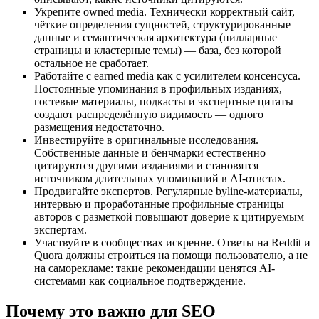
Укрепите owned media. Технически корректный сайт,
чёткие определения сущностей, структурированные
данные и семантическая архитектура (пилларные
страницы и кластерные темы) — база, без которой
остальное не сработает.
Работайте с earned media как с усилителем консенсуса.
Постоянные упоминания в профильных изданиях,
гостевые материалы, подкасты и экспертные цитаты
создают распределённую видимость — одного
размещения недостаточно.
Инвестируйте в оригинальные исследования.
Собственные данные и бенчмарки естественно
цитируются другими изданиями и становятся
источником длительных упоминаний в AI‑ответах.
Продвигайте экспертов. Регулярные byline‑материалы,
интервью и проработанные профильные страницы
авторов с разметкой повышают доверие к цитируемым
экспертам.
Участвуйте в сообществах искренне. Ответы на Reddit и
Quora должны строиться на помощи пользователю, а не
на саморекламе: такие рекомендации ценятся AI-
системами как социальное подтверждение.
Почему это важно для SEO