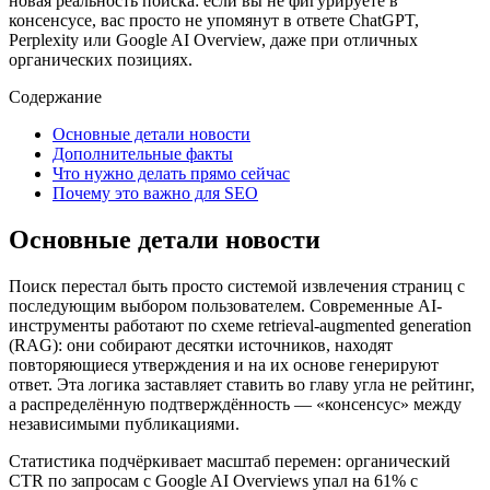
новая реальность поиска: если вы не фигурируете в
консенсусе, вас просто не упомянут в ответе ChatGPT,
Perplexity или Google AI Overview, даже при отличных
органических позициях.
Содержание
Основные детали новости
Дополнительные факты
Что нужно делать прямо сейчас
Почему это важно для SEO
Основные детали новости
Поиск перестал быть просто системой извлечения страниц с
последующим выбором пользователем. Современные AI-
инструменты работают по схеме retrieval-augmented generation
(RAG): они собирают десятки источников, находят
повторяющиеся утверждения и на их основе генерируют
ответ. Эта логика заставляет ставить во главу угла не рейтинг,
а распределённую подтверждённость — «консенсус» между
независимыми публикациями.
Статистика подчёркивает масштаб перемен: органический
CTR по запросам с Google AI Overviews упал на 61% с