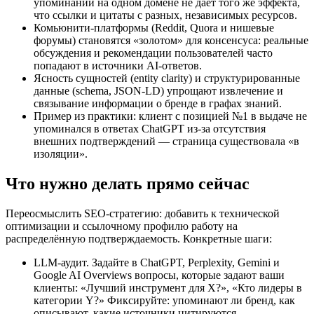
упоминаний на одном домене не дает того же эффекта,
что ссылки и цитаты с разных, независимых ресурсов.
Комьюнити-платформы (Reddit, Quora и нишевые
форумы) становятся «золотом» для консенсуса: реальные
обсуждения и рекомендации пользователей часто
попадают в источники AI-ответов.
Ясность сущностей (entity clarity) и структурированные
данные (schema, JSON‑LD) упрощают извлечение и
связывание информации о бренде в графах знаний.
Пример из практики: клиент с позицией №1 в выдаче не
упоминался в ответах ChatGPT из‑за отсутствия
внешних подтверждений — страница существовала «в
изоляции».
Что нужно делать прямо сейчас
Переосмыслить SEO-стратегию: добавить к технической
оптимизации и ссылочному профилю работу на
распределённую подтверждаемость. Конкретные шаги:
LLM-аудит. Задайте в ChatGPT, Perplexity, Gemini и
Google AI Overviews вопросы, которые задают ваши
клиенты: «Лучший инструмент для X?», «Кто лидеры в
категории Y?» Фиксируйте: упоминают ли бренд, как
описывают, какие источники цитируются.