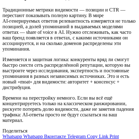
Традиционные метрики видимости — позиции и CTR —
перестают показывать полную картину. В мире
AI‑генерируемых ответов релевантность измеряется не только
позицией, а долей упоминаний в выдаваемых моделями
ответах — share of voice в AI. Нужно отслеживать, как часто
ваш бренд появляется в ответах, с какими источниками он
ассоциируется, и на сколько доменов распределены эти
упоминания.
Изменяется и защитная логика: конкуренты вряд ли смогут
быстро снести сеть распределённой репутации, которую вы
выстроите через исследования, экспертность и постоянные
упоминания в разных независимых источниках. Это и есть
новый «moat» для видимости: авторитет + консенсус +
дистрибуция.
Времени на перестройку немного. Если вы всё ещё
концентрируетесь только на классическом ранжировании,
рискуете потерять долю видимости, даже не заметив падения
трафика: AI‑ответы просто не будут ссылаться на ваш
материал.
Поделиться
Whatsapp
Whatsapp
Вконтакте
Telegram
Copy Link
Print