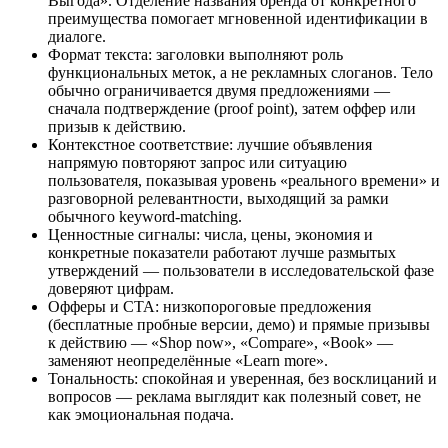
Выгода». Отделение названия бренда от конкретного
преимущества помогает мгновенной идентификации в
диалоге.
Формат текста: заголовки выполняют роль
функциональных меток, а не рекламных слоганов. Тело
обычно ограничивается двумя предложениями —
сначала подтверждение (proof point), затем оффер или
призыв к действию.
Контекстное соответствие: лучшие объявления
напрямую повторяют запрос или ситуацию
пользователя, показывая уровень «реального времени» и
разговорной релевантности, выходящий за рамки
обычного keyword‑matching.
Ценностные сигналы: числа, цены, экономия и
конкретные показатели работают лучше размытых
утверждений — пользователи в исследовательской фазе
доверяют цифрам.
Офферы и CTA: низкопороговые предложения
(бесплатные пробные версии, демо) и прямые призывы
к действию — «Shop now», «Compare», «Book» —
заменяют неопределённые «Learn more».
Тональность: спокойная и уверенная, без восклицаний и
вопросов — реклама выглядит как полезный совет, не
как эмоциональная подача.