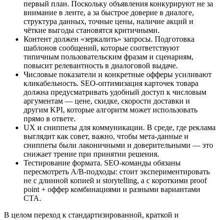
первый план. Поскольку объявления конкурируют не за
внимание в ленте, а за быстрое доверие в диалоге,
структура данных, точные цены, наличие акций и
чёткие выгоды становятся критичными.
Контент должен «зеркалить» запросы. Подготовка
шаблонов сообщений, которые соответствуют
типичным пользовательским фразам и сценариям,
повысит релевантность в диалоговой выдаче.
Числовые показатели и конкретные офферы усиливают
кликабельность. SEO‑оптимизация карточек товара
должна предусматривать удобный доступ к числовым
аргументам — цене, скидке, скорости доставки и
другим KPI, которые алгоритм может использовать
прямо в ответе.
UX и сниппеты для коммуникации. В среде, где реклама
выглядит как совет, важно, чтобы мета‑данные и
сниппеты были лаконичными и доверительными — это
снижает трение при принятии решения.
Тестирование формата. SEO‑команды обязаны
пересмотреть A/B‑подходы: стоит экспериментировать
не с длинной копией и storytelling, а с короткими proof
point + оффер комбинациями и разными вариантами
CTA.
В целом переход к стандартизированной, краткой и