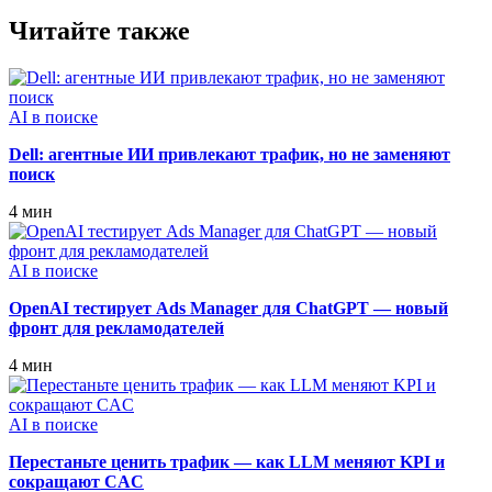
Читайте также
AI в поиске
Dell: агентные ИИ привлекают трафик, но не заменяют
поиск
4 мин
AI в поиске
OpenAI тестирует Ads Manager для ChatGPT — новый
фронт для рекламодателей
4 мин
AI в поиске
Перестаньте ценить трафик — как LLM меняют KPI и
сокращают CAC