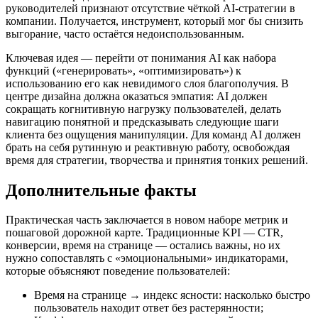
руководителей признают отсутствие чёткой AI‑стратегии в
компании. Получается, инструмент, который мог бы снизить
выгорание, часто остаётся недоиспользованным.
Ключевая идея — перейти от понимания AI как набора
функций («генерировать», «оптимизировать») к
использованию его как невидимого слоя благополучия. В
центре дизайна должна оказаться эмпатия: AI должен
сокращать когнитивную нагрузку пользователей, делать
навигацию понятной и предсказывать следующие шаги
клиента без ощущения манипуляции. Для команд AI должен
брать на себя рутинную и реактивную работу, освобождая
время для стратегии, творчества и принятия тонких решений.
Дополнительные факты
Практическая часть заключается в новом наборе метрик и
пошаговой дорожной карте. Традиционные KPI — CTR,
конверсии, время на странице — остались важны, но их
нужно сопоставлять с «эмоциональными» индикаторами,
которые объясняют поведение пользователей:
Время на странице → индекс ясности: насколько быстро
пользователь находит ответ без растерянности;