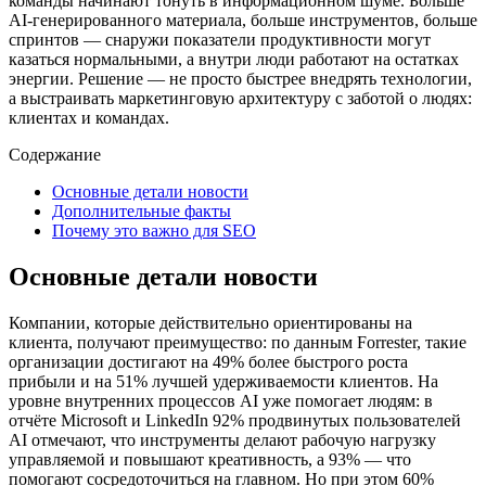
команды начинают тонуть в информационном шуме. Больше
AI‑генерированного материала, больше инструментов, больше
спринтов — снаружи показатели продуктивности могут
казаться нормальными, а внутри люди работают на остатках
энергии. Решение — не просто быстрее внедрять технологии,
а выстраивать маркетинговую архитектуру с заботой о людях:
клиентах и командах.
Содержание
Основные детали новости
Дополнительные факты
Почему это важно для SEO
Основные детали новости
Компании, которые действительно ориентированы на
клиента, получают преимущество: по данным Forrester, такие
организации достигают на 49% более быстрого роста
прибыли и на 51% лучшей удерживаемости клиентов. На
уровне внутренних процессов AI уже помогает людям: в
отчёте Microsoft и LinkedIn 92% продвинутых пользователей
AI отмечают, что инструменты делают рабочую нагрузку
управляемой и повышают креативность, а 93% — что
помогают сосредоточиться на главном. Но при этом 60%