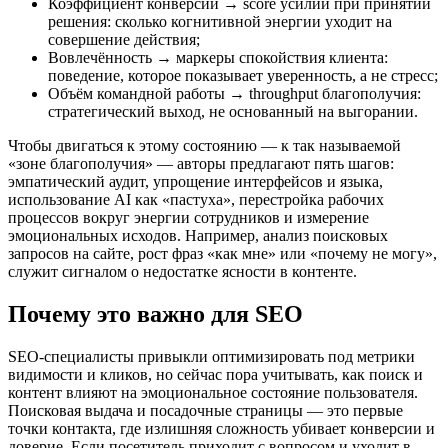
Коэффициент конверсии → score усилий при принятии
решения: сколько когнитивной энергии уходит на
совершение действия;
Вовлечённость → маркеры спокойствия клиента:
поведение, которое показывает уверенность, а не стресс;
Объём командной работы → throughput благополучия:
стратегический выход, не основанный на выгорании.
Чтобы двигаться к этому состоянию — к так называемой
«зоне благополучия» — авторы предлагают пять шагов:
эмпатический аудит, упрощение интерфейсов и языка,
использование AI как «пастуха», перестройка рабочих
процессов вокруг энергии сотрудников и измерение
эмоциональных исходов. Например, анализ поисковых
запросов на сайте, рост фраз «как мне» или «почему не могу»,
служит сигналом о недостатке ясности в контенте.
Почему это важно для SEO
SEO‑специалисты привыкли оптимизировать под метрики
видимости и кликов, но сейчас пора учитывать, как поиск и
контент влияют на эмоциональное состояние пользователя.
Поисковая выдача и посадочные страницы — это первые
точки контакта, где излишняя сложность убивает конверсии и
доверие. Если посетитель приходит с вопросом и уходит в