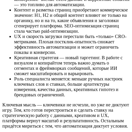
— это топливо для автоматизации.
Контент и разметка страниц приобретают коммерческое
значение: H1, H2 и общий контент влияют не только на
органику, но и на то, какие объявления и заголовки
сгенерирует платформа. SEO-оптимизация страниц
стала частью paid-оптимизации.
UX и скорость загрузки перестали быть «только» CRO-
метриками. Плохая постклик-опытность снижает
эффективность автоматизации и может ограничить
показы и конверсии.
Креативная стратегия — новый таргетинг. В работе с
визуалом и копирайтом теперь важно думать о
сегментах и фреймворках сообщений, которые ИИ
сможет масштабировать и варьировать.
Роль специалиста меняется: меньше ручных настроек
ключевых слов и ставках, больше архитектуры
измерения, качества данных, креативных гипотез и
брендовых ограничений.
Ключевая мысль — ключевики не исчезли, но уже не диктуют
игру. Тем, кто готов перестроиться и сделать ставку на
стратегическую работу с данными, креативом и UX,
платформы вернут масштаб и результативность. Остальным
придётся мириться с тем, что автоматизация диктует условия.