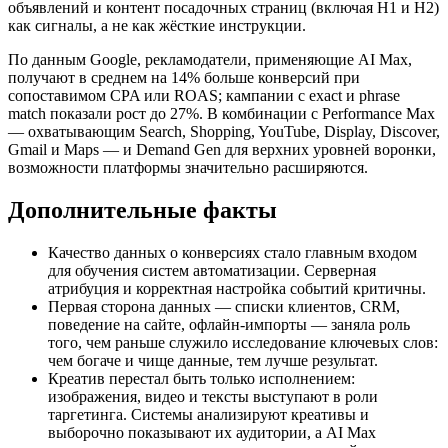
объявлений и контент посадочных страниц (включая H1 и H2)
как сигналы, а не как жёсткие инструкции.
По данным Google, рекламодатели, применяющие AI Max,
получают в среднем на 14% больше конверсий при
сопоставимом CPA или ROAS; кампании с exact и phrase
match показали рост до 27%. В комбинации с Performance Max
— охватывающим Search, Shopping, YouTube, Display, Discover,
Gmail и Maps — и Demand Gen для верхних уровней воронки,
возможности платформы значительно расширяются.
Дополнительные факты
Качество данных о конверсиях стало главным входом
для обучения систем автоматизации. Серверная
атрибуция и корректная настройка событий критичны.
Первая сторона данных — списки клиентов, CRM,
поведение на сайте, офлайн-импорты — заняла роль
того, чем раньше служило исследование ключевых слов:
чем богаче и чище данные, тем лучше результат.
Креатив перестал быть только исполнением:
изображения, видео и тексты выступают в роли
таргетинга. Системы анализируют креативы и
выборочно показывают их аудитории, а AI Max