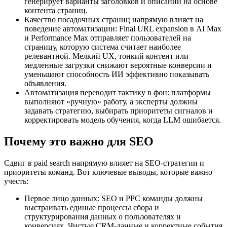
генерирует варианты заголовков и описаний на основе
контента страниц.
Качество посадочных страниц напрямую влияет на
поведение автоматизации: Final URL expansion в AI Max
и Performance Max отправляет пользователей на
страницу, которую система считает наиболее
релевантной. Мелкий UX, тонкий контент или
медленные загрузки снижают вероятные конверсии и
уменьшают способность ИИ эффективно показывать
объявления.
Автоматизация переводит тактику в фон: платформы
выполняют «ручную» работу, а эксперты должны
задавать стратегию, выбирать приоритеты сигналов и
корректировать модель обучения, когда LLM ошибается.
Почему это важно для SEO
Сдвиг в paid search напрямую влияет на SEO-стратегии и
приоритеты команд. Вот ключевые выводы, которые важно
учесть:
Первое лицо данных: SEO и PPC команды должны
выстраивать единые процессы сбора и
структурирования данных о пользователях и
конверсиях. Чистые CRM-данные и корректные события