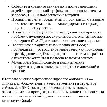
Соберите и сравните данные до и после завершения
апдейта: органический трафик, позиции по ключевым
запросам, CTR и поведенческие метрики.
Проанализируйте победителей и проигравших в выдаче
по ключевым тематикам — какие форматы и подходы
получили преимущество.
Проверьте страницы с сильным падением на признаки
проблем с полезностью, актуальностью, экспертностью
и доверием (E‑A‑T), а также на технические вопросы.
Не спешите с радикальными правками: Google
подчёркивает, что восстановление зачастую происходит
через будущие апдейты; приоритет — системная работа
с качеством контента и пользовательским опытом.
Мониторьте Search Console и аналитические
инструменты для выявления паттернов и аномалий в
трафике.
Итог: завершение мартовского ядрового обновления —
сигнал к глубокому аудиту качества контента и структуре
сайтов. Для SEO‑команд это возможность не только
отреагировать на просадки, но и понять, какие типы контента
и какие практики сейчас лучше всего соответствуют
критериям Google.