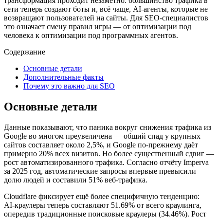
трансформация проходит незаметно: большинство трафика в
сети теперь создают боты и, всё чаще, AI‑агенты, которые не
возвращают пользователей на сайты. Для SEO‑специалистов
это означает смену правил игры — от оптимизации под
человека к оптимизации под программных агентов.
Содержание
Основные детали
Дополнительные факты
Почему это важно для SEO
Основные детали
Данные показывают, что паника вокруг снижения трафика из
Google во многом преувеличена — общий спад у крупных
сайтов составляет около 2,5%, и Google по‑прежнему даёт
примерно 20% всех визитов. Но более существенный сдвиг —
рост автоматизированного трафика. Согласно отчёту Imperva
за 2025 год, автоматические запросы впервые превысили
долю людей и составили 51% веб‑трафика.
Cloudflare фиксирует ещё более специфичную тенденцию:
AI‑краулеры теперь составляют 51.69% от всего краулинга,
опередив традиционные поисковые краулеры (34.46%). Рост