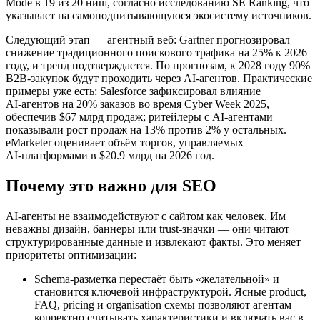
Mode в 19 из 20 ниш, согласно исследованию SE Ranking, что
указывает на самоподпитывающуюся экосистему источников.
Следующий этап — агентный веб: Gartner прогнозировал
снижение традиционного поискового трафика на 25% к 2026
году, и тренд подтверждается. По прогнозам, к 2028 году 90%
B2B‑закупок будут проходить через AI‑агентов. Практические
примеры уже есть: Salesforce зафиксировал влияние
AI‑агентов на 20% заказов во время Cyber Week 2025,
обеспечив $67 млрд продаж; ритейлеры с AI‑агентами
показывали рост продаж на 13% против 2% у остальных.
eMarketer оценивает объём торгов, управляемых
AI‑платформами в $20.9 млрд на 2026 год.
Почему это важно для SEO
AI‑агенты не взаимодействуют с сайтом как человек. Им
неважны дизайн, баннеры или trust‑значки — они читают
структурированные данные и извлекают факты. Это меняет
приоритеты оптимизации:
Schema‑разметка перестаёт быть «желательной» и
становится ключевой инфраструктурой. Ясные product,
FAQ, pricing и organisation схемы позволяют агентам
корректно считывать характеристики и включать вас в