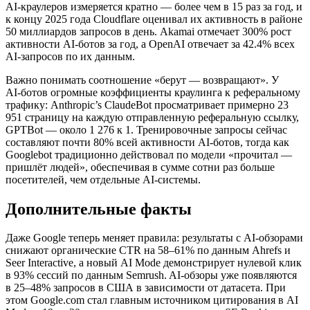
AI‑краулеров измеряется кратно — более чем в 15 раз за год, и
к концу 2025 года Cloudflare оценивал их активность в районе
50 миллиардов запросов в день. Akamai отмечает 300% рост
активности AI‑ботов за год, а OpenAI отвечает за 42.4% всех
AI‑запросов по их данным.
Важно понимать соотношение «берут — возвращают». У
AI‑ботов огромные коэффициенты краулинга к реферальному
трафику: Anthropic’s ClaudeBot просматривает примерно 23
951 страницу на каждую отправленную реферальную ссылку,
GPTBot — около 1 276 к 1. Тренировочные запросы сейчас
составляют почти 80% всей активности AI‑ботов, тогда как
Googlebot традиционно действовал по модели «прочитал —
пришлёт людей», обеспечивая в сумме сотни раз больше
посетителей, чем отдельные AI‑системы.
Дополнительные факты
Даже Google теперь меняет правила: результаты с AI‑обзорами
снижают органические CTR на 58–61% по данным Ahrefs и
Seer Interactive, а новый AI Mode демонстрирует нулевой клик
в 93% сессий по данным Semrush. AI‑обзоры уже появляются
в 25–48% запросов в США в зависимости от датасета. При
этом Google.com стал главным источником цитирования в AI