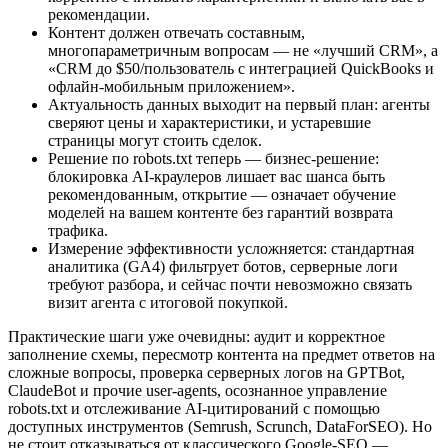
рекомендации.
Контент должен отвечать составным,
многопараметричным вопросам — не «лучший CRM», а
«CRM до $50/пользователь с интеграцией QuickBooks и
офлайн‑мобильным приложением».
Актуальность данных выходит на первый план: агенты
сверяют цены и характеристики, и устаревшие
страницы могут стоить сделок.
Решение по robots.txt теперь — бизнес‑решение:
блокировка AI‑краулеров лишает вас шанса быть
рекомендованным, открытие — означает обучение
моделей на вашем контенте без гарантий возврата
трафика.
Измерение эффективности усложняется: стандартная
аналитика (GA4) фильтрует ботов, серверные логи
требуют разбора, и сейчас почти невозможно связать
визит агента с итоговой покупкой.
Практические шаги уже очевидны: аудит и корректное
заполнение схемы, пересмотр контента на предмет ответов на
сложные вопросы, проверка серверных логов на GPTBot,
ClaudeBot и прочие user‑agents, осознанное управление
robots.txt и отслеживание AI‑цитирований с помощью
доступных инструментов (Semrush, Scrunch, DataForSEO). Но
не стоит отказываться от классического Google‑SEO —