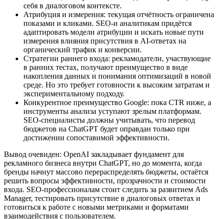
себя в диалоговом контексте.
Атрибуция и измерения: текущая отчётность ограничена
показами и кликами. SEO‑и аналитикам придётся
адаптировать модели атрибуции и искать новые пути
измерения влияния присутствия в AI‑ответах на
органический трафик и конверсии.
Стратегии раннего входа: рекламодатели, участвующие
в ранних тестах, получают преимущество в виде
накопления данных и понимания оптимизаций в новой
среде. Но это требует готовности к высоким затратам и
экспериментальному подходу.
Конкурентное преимущество Google: пока CTR ниже, а
инструменты анализа уступают зрелым платформам.
SEO‑специалисты должны учитывать, что перевод
бюджетов на ChatGPT будет оправдан только при
достижении сопоставимой эффективности.
Вывод очевиден: OpenAI закладывает фундамент для
рекламного бизнеса внутри ChatGPT, но до момента, когда
бренды начнут массово перераспределять бюджеты, остаётся
решить вопросы эффективности, прозрачности и стоимости
входа. SEO‑профессионалам стоит следить за развитием Ads
Manager, тестировать присутствие в диалоговых ответах и
готовиться к работе с новыми метриками и форматами
взаимодействия с пользователем.