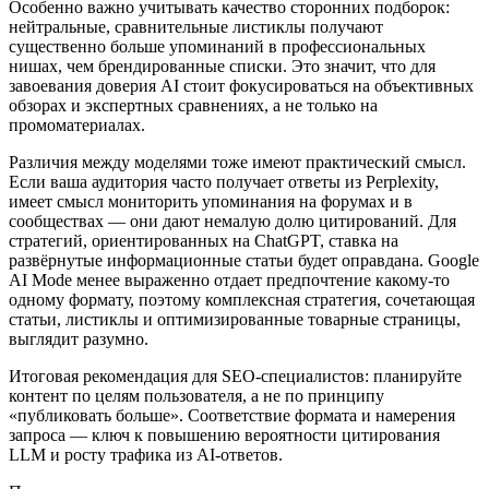
Особенно важно учитывать качество сторонних подборок:
нейтральные, сравнительные листиклы получают
существенно больше упоминаний в профессиональных
нишах, чем брендированные списки. Это значит, что для
завоевания доверия AI стоит фокусироваться на объективных
обзорах и экспертных сравнениях, а не только на
промоматериалах.
Различия между моделями тоже имеют практический смысл.
Если ваша аудитория часто получает ответы из Perplexity,
имеет смысл мониторить упоминания на форумах и в
сообществах — они дают немалую долю цитирований. Для
стратегий, ориентированных на ChatGPT, ставка на
развёрнутые информационные статьи будет оправдана. Google
AI Mode менее выраженно отдает предпочтение какому‑то
одному формату, поэтому комплексная стратегия, сочетающая
статьи, листиклы и оптимизированные товарные страницы,
выглядит разумно.
Итоговая рекомендация для SEO‑специалистов: планируйте
контент по целям пользователя, а не по принципу
«публиковать больше». Соответствие формата и намерения
запроса — ключ к повышению вероятности цитирования
LLM и росту трафика из AI‑ответов.