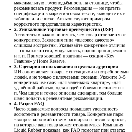
максимальную грузоподъёмность на странице, чтобы
рекомендовать продукт. Рекомендация — не прятать
спецификации в маркетинговом тексте; выводите их в
таблице или списке. Amazon служит примером
корректного представления характеристик.
2. Уникальные торговые преимущества (USP)
Ассистентам важно понимать, чем товар отличается от
конкурентов. Заявления типа «высокое качество»
слишком абстрактны. Указывайте конкретные отличия
— скрытые отсеки, модульность, водонепроницаемость
и т. п. Пример хорошей практики — секция «Key
Features» у Home Reserve.
3. Сценарии использования и целевая аудитория
ИИ сопоставляет товары с ситуациями и потребностями
людей, а не только с ключевыми словами. Укажите 3–5
конкретных use‑case: «для маленьких квартир», «для
удалённой работы», «для людей с болями в спине» и т.
п. Чем шире и точнее описаны сценарии, тем больше
шанс попасть в релевантные рекомендации.
4. Раздел FAQ
Часто задаваемые вопросы повышают уверенность
ассистента в релевантности товара. Конкретные пары
«вопрос–короткий ответ» расширяют список запросов,
на которые ваш товар может откликнуться. Компания
Liquid Rubber показала, как FAQ помогает при ответах