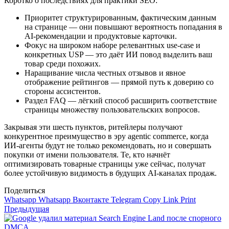
Коротко о последствиях для практики SEO:
Приоритет структурированным, фактическим данным
на странице — они повышают вероятность попадания в
AI‑рекомендации и продуктовые карточки.
Фокус на широком наборе релевантных use‑case и
конкретных USP — это даёт ИИ повод выделить ваш
товар среди похожих.
Наращивание числа честных отзывов и явное
отображение рейтингов — прямой путь к доверию со
стороны ассистентов.
Раздел FAQ — лёгкий способ расширить соответствие
страницы множеству пользовательских вопросов.
Закрывая эти шесть пунктов, ритейлеры получают
конкурентное преимущество в эру agentic commerce, когда
ИИ‑агенты будут не только рекомендовать, но и совершать
покупки от имени пользователя. Те, кто начнёт
оптимизировать товарные страницы уже сейчас, получат
более устойчивую видимость в будущих AI‑каналах продаж.
Поделиться
Whatsapp
Whatsapp
Вконтакте
Telegram
Copy Link
Print
Предыдущая