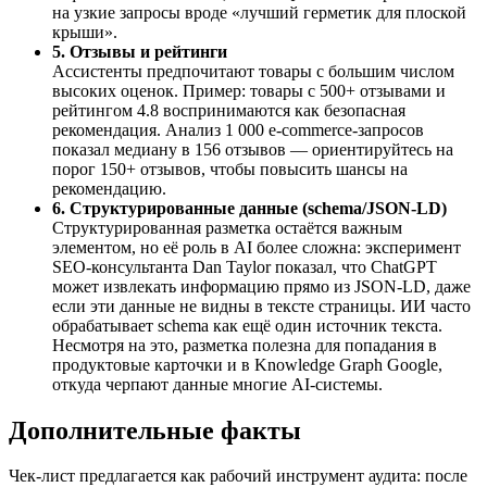
на узкие запросы вроде «лучший герметик для плоской
крыши».
5. Отзывы и рейтинги
Ассистенты предпочитают товары с большим числом
высоких оценок. Пример: товары с 500+ отзывами и
рейтингом 4.8 воспринимаются как безопасная
рекомендация. Анализ 1 000 e‑commerce‑запросов
показал медиану в 156 отзывов — ориентируйтесь на
порог 150+ отзывов, чтобы повысить шансы на
рекомендацию.
6. Структурированные данные (schema/JSON‑LD)
Структурированная разметка остаётся важным
элементом, но её роль в AI более сложна: эксперимент
SEO‑консультанта Dan Taylor показал, что ChatGPT
может извлекать информацию прямо из JSON‑LD, даже
если эти данные не видны в тексте страницы. ИИ часто
обрабатывает schema как ещё один источник текста.
Несмотря на это, разметка полезна для попадания в
продуктовые карточки и в Knowledge Graph Google,
откуда черпают данные многие AI‑системы.
Дополнительные факты
Чек‑лист предлагается как рабочий инструмент аудита: после