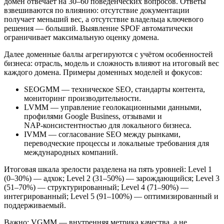
домен отвечает на 30–60 поведенческих вопросов. Ответы
взвешиваются по влиянию: отсутствие документации
получает меньший вес, а отсутствие владельца ключевого
решения — больший. Выявление SPOF автоматически
ограничивает максимальную оценку домена.
Далее доменные баллы агрегируются с учётом особенностей
бизнеса: отрасль, модель и сложность влияют на итоговый вес
каждого домена. Примеры доменных моделей и фокусов:
SEOGMM — техническое SEO, стандарты контента,
мониторинг производительности.
LVMM — управление геолокационными данными,
профилями Google Business, отзывами и
NAP‑консистентностью для локального бизнеса.
IVMM — согласование SEO между рынками,
переводческие процессы и локальные требования для
международных компаний.
Итоговая шкала зрелости разделена на пять уровней: Level 1
(0–30%) — адхок; Level 2 (31–50%) — зарождающийся; Level 3
(51–70%) — структурированный; Level 4 (71–90%) —
интегрированный; Level 5 (91–100%) — оптимизированный и
поддерживаемый.
Важно: VGMM — внутренняя метрика качества, а не