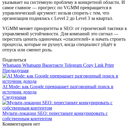
указывает на системную проблему в конкретной области. И
самое главное — прогресс по VGMM превращается в
управленческий аргумент: нельзя спорить с тем, что
организация поднялась с Level 2 до Level 3 за квартал.
VGMM меняет приоритеты в SEO: от героической тактики к
управляемой устойчивости. Для компаний это сигнал —
перестать ценить одиночных «спасителей» и начать строить
процессы, которые не рухнут, когда специалист уйдёт в
отпуск или сменит роль.
Поделиться
Whatsapp
Whatsapp
Вконтакте
Telegram
Copy Link
Print
Предыдущая
AI Mode: как Google превращает разговорный поиск в
источник дохода
Следующая
Мульти‑локации SEO: перестаньте конкурировать с
собственным контентом
Комментариев нет