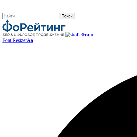
Font Resizer
Aa