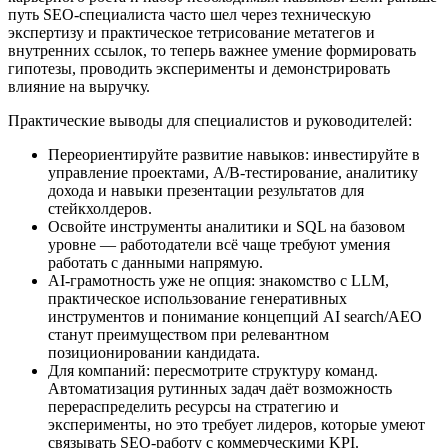
путь SEO‑специалиста часто шел через техническую
экспертизу и практическое тетрисование метатегов и
внутренних ссылок, то теперь важнее умение формировать
гипотезы, проводить эксперименты и демонстрировать
влияние на выручку.
Практические выводы для специалистов и руководителей:
Переориентируйте развитие навыков: инвестируйте в
управление проектами, A/B‑тестирование, аналитику
дохода и навыки презентации результатов для
стейкхолдеров.
Освойте инструменты аналитики и SQL на базовом
уровне — работодатели всё чаще требуют умения
работать с данными напрямую.
AI‑грамотность уже не опция: знакомство с LLM,
практическое использование генеративных
инструментов и понимание концепций AI search/AEO
станут преимуществом при релевантном
позиционировании кандидата.
Для компаний: пересмотрите структуру команд.
Автоматизация рутинных задач даёт возможность
перераспределить ресурсы на стратегию и
эксперименты, но это требует лидеров, которые умеют
связывать SEO‑работу с коммерческими KPI.