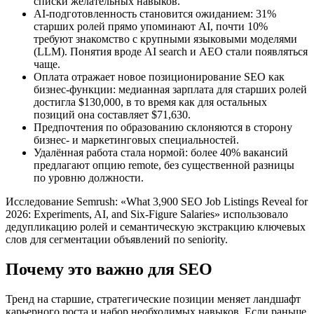
списки желательных навыков.
AI‑подготовленность становится ожиданием: 31%
старших ролей прямо упоминают AI, почти 10%
требуют знакомство с крупными языковыми моделями
(LLM). Понятия вроде AI search и AEO стали появляться
чаще.
Оплата отражает новое позиционирование SEO как
бизнес‑функции: медианная зарплата для старших ролей
достигла $130,000, в то время как для остальных
позиций она составляет $71,630.
Предпочтения по образованию склоняются в сторону
бизнес‑ и маркетинговых специальностей.
Удалённая работа стала нормой: более 40% вакансий
предлагают опцию remote, без существенной разницы
по уровню должности.
Исследование Semrush: «What 3,900 SEO Job Listings Reveal for
2026: Experiments, AI, and Six‑Figure Salaries» использовало
дедупликацию ролей и семантическую экстракцию ключевых
слов для сегментации объявлений по seniority.
Почему это важно для SEO
Тренд на старшие, стратегические позиции меняет ландшафт
карьерного роста и набор необходимых навыков. Если раньше