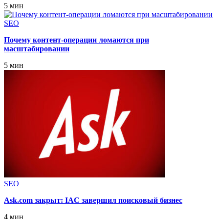
5 мин
SEO
Почему контент-операции ломаются при
масштабировании
5 мин
SEO
Ask.com закрыт: IAC завершил поисковый бизнес
4 мин