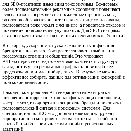
для SEO‑практиков изменения тоже значимы. Во‑первых,
более последовательные рекламные сообщения повышают
релевантность переходов на посадочные страницы: когда
заголовок объявления и контент на странице согласованы,
пользователи реже уходят с лендинга, а показатель отказов и
поведение пользователей улучшаются. Для SEO это прямо
связано с качеством трафика и показателями вовлечённости.
Во‑вторых, ускорение запуска кампаний и унификация
бренд‑тона позволяют быстрее тестировать комбинации
посадочных страниц и объявлений. Это упрощает
A/B‑эксперименты над элементами контента и структуру
сайта, потому что рекламный трафик становится более
предсказуемым и масштабируемым. В результате можно
эффективнее собирать данные для оптимизации конверсий и
поисковой видимости.
Наконец, контроль над AI‑генерацией снижает риски
появления некорректных или конфликтующих сообщений,
которые могут подпортить восприятие бренда и повлиять на
пользовательский сигнал к поисковым системам. Для
специалистов по SEO это дополнительный инструмент
корпоративного контроля качества контента — особенно
важный при большом числе кампаний и региональных
адаптаций.