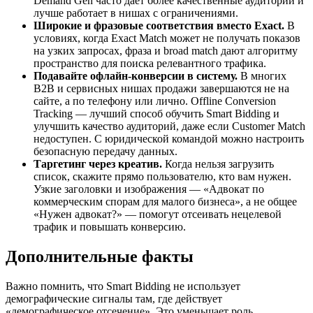
Demand Gen часто даёт более качественные аудитории и
лучше работает в нишах с ограничениями.
Широкие и фразовые соответствия вместо Exact.
В
условиях, когда Exact Match может не получать показов
на узких запросах, фраза и broad match дают алгоритму
пространство для поиска релевантного трафика.
Подавайте офлайн-конверсии в систему.
В многих
B2B и сервисных нишах продажи завершаются не на
сайте, а по телефону или лично. Offline Conversion
Tracking — лучший способ обучить Smart Bidding и
улучшить качество аудиторий, даже если Customer Match
недоступен. С юридической командой можно настроить
безопасную передачу данных.
Таргетинг через креатив.
Когда нельзя загрузить
список, скажите прямо пользователю, кто вам нужен.
Узкие заголовки и изображения — «Адвокат по
коммерческим спорам для малого бизнеса», а не общее
«Нужен адвокат?» — помогут отсеивать нецелевой
трафик и повышать конверсию.
Дополнительные факты
Важно помнить, что Smart Bidding не использует
демографические сигналы там, где действует
«демографическое отсечение». Это уменьшает роль