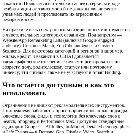
вакансий. Появляется и этический аспект: сервисы вроде
реабилитации от зависимостей не должны «вычислять»
уязвимых людей и преследовать их агрессивным
ремаркетингом.
На практике весь спектр персонализированных инструментов
в чувствительных категориях ограничен. Под запретом —
Website/App Remarketing Lists (включая Google-engaged
audience), Customer Match, YouTube-audiences и Custom
Segments. Для некоторых категорий и регионов (например,
жильё, кредит и вакансии в США) добавляется
«демографическое отсечение»: нельзя таргетироваться по
возрасту, полу, родительскому статусу или почтовому
индексу; эти сигналы также не участвуют в Smart Bidding.
Что остаётся доступным и как это
использовать
Ограничения не лишают рекламодателя всех инструментов.
По-прежнему работают запросно-ориентированные подходы:
ключевые слова, фиды и технологии без ключевых слов в
Search, Shopping и Performance Max. Доступны стандартные
аудитории Google — Affinities, In-Market, Detailed demographics
и Life Events — в Demand Gen, Display, Video, Search и