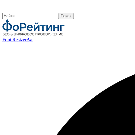
Font Resizer
Aa