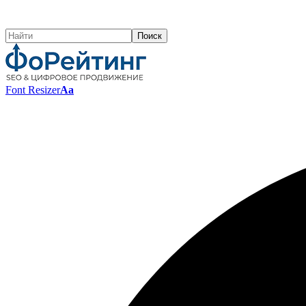
Font Resizer
Aa