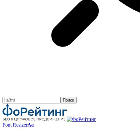
Font Resizer
Aa